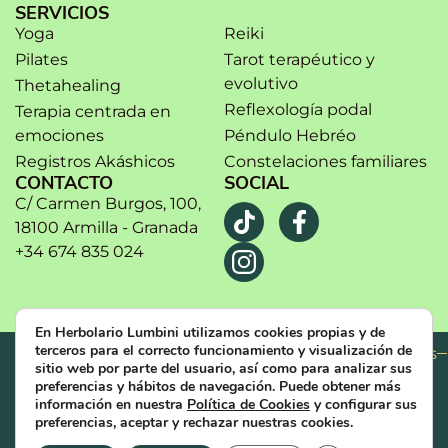
SERVICIOS
Yoga
Reiki
Pilates
Tarot terapéutico y
evolutivo
Thetahealing
Reflexología podal
Terapia centrada en
emociones
Péndulo Hebréo
Registros Akáshicos
Constelaciones familiares
CONTACTO
SOCIAL
C/ Carmen Burgos, 100,
18100 Armilla - Granada
+34 674 835 024
En Herbolario Lumbini utilizamos cookies propias y de
terceros para el correcto funcionamiento y visualización de
Aviso legal
Política de privacidad
Política de cookies
sitio web por parte del usuario, así como para analizar sus
Condiciones de uso
preferencias y hábitos de navegación. Puede obtener más
© 2024. Todos los derechos reservados
información en nuestra
Política de Cookies
y configurar sus
preferencias, aceptar y rechazar nuestras cookies.