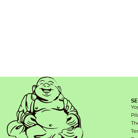
SE
Yo
Pil
Th
Te