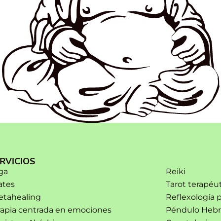
RVICIOS
ga
Reiki
ates
Tarot terapéut
etahealing
Reflexología 
rapia centrada en emociones
Péndulo Heb