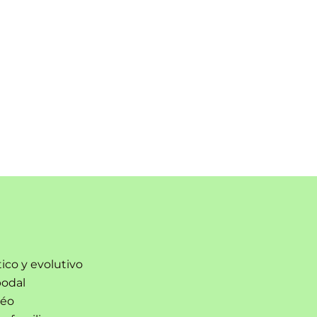
ico y evolutivo
podal
réo